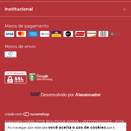
Institucional
Meios de pagamento
Meios de envio
Desenvolvido por
Alavancador
Copyright CHARLOTTE BOUTIQUE INTIMA - 23377279000122 - 2026.
Todos os direitos reservados.
Ao navegar por este site
você aceita o uso de cookies
para