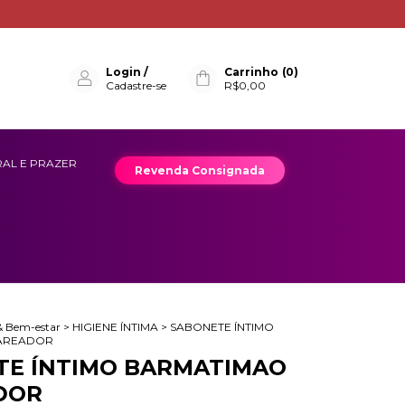
Login
/
Carrinho
(
0
)
Cadastre-se
R$0,00
AL E PRAZER
Revenda Consignada
 Bem-estar
>
HIGIENE ÍNTIMA
>
SABONETE ÍNTIMO
AREADOR
TE ÍNTIMO BARMATIMAO
DOR