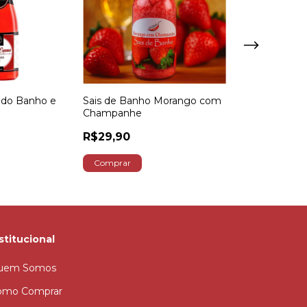
ido Banho e
Sais de Banho Morango com
Sais de Banho
Champanhe
R$29,90
R$29,90
stitucional
uem Somos
omo Comprar