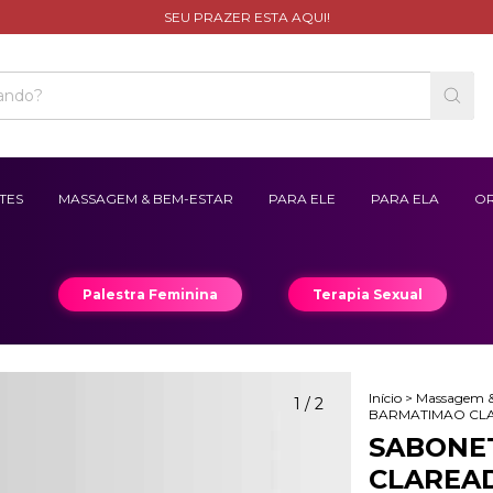
SEU PRAZER ESTA AQUI!
TES
MASSAGEM & BEM-ESTAR
PARA ELE
PARA ELA
OR
Palestra Feminina
Terapia Sexual
Início
>
Massagem &
1
/
2
BARMATIMAO CL
SABONE
CLAREA