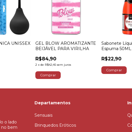
NICA UNISSEX
GEL BLOW AROMATIZANTE
Sabonete Líqu
BEIJÁVEL PARA VIRILHA
Espuma 50ML
R$84,90
R$22,90
2
x
de
R$42,45
sem juros
Departamentos
In
Sensuais
Q
o o lado
Brinquedos Eróticos
C
o no bem