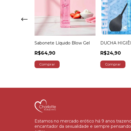
or Íntimo Blow
Sabonete Líquido Blow Gel
DUCHA HIGIÊ
R$64,90
R$24,90
ros
Estamos no mercado erótico há 9 anos trazend
encantador da sexualidade e sempre pensand